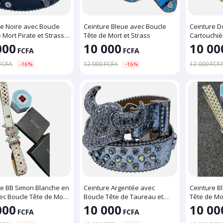
re Noire avec Boucle
Ceinture Bleue avec Boucle
Ceinture D
 Mort Pirate et Strass
Tête de Mort et Strass
Cartouchiè
Tête de Mor
000
10 000
10 00
FCFA
FCFA
FCFA
12 000 FCFA
12 000 FCF
-16%
-16%
re BB Simon Blanche en
Ceinture Argentée avec
Ceinture B
ec Boucle Tête de Mort
Boucle Tête de Taureau et
Tête de Mort 
Strass
Simon
000
10 000
10 00
FCFA
FCFA