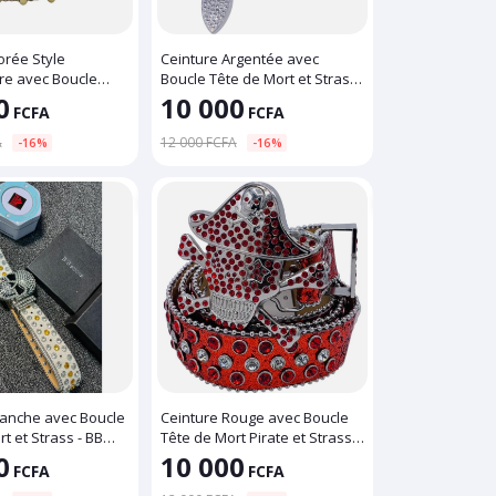
orée Style
Ceinture Argentée avec
re avec Boucle
Boucle Tête de Mort et Strass
t et Strass
- Avec Cadenas
0
10 000
FCFA
FCFA
A
12 000 FCFA
-16%
-16%
lanche avec Boucle
Ceinture Rouge avec Boucle
et Strass - BB
Tête de Mort Pirate et Strass
Rouges
0
10 000
FCFA
FCFA