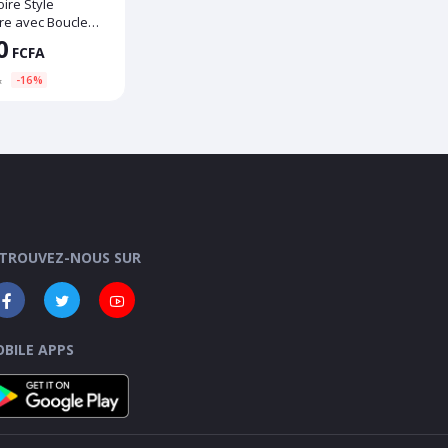
ire Style
re avec Boucle
t et Strass
0
FCFA
A
-16%
TROUVEZ-NOUS SUR
BILE APPS