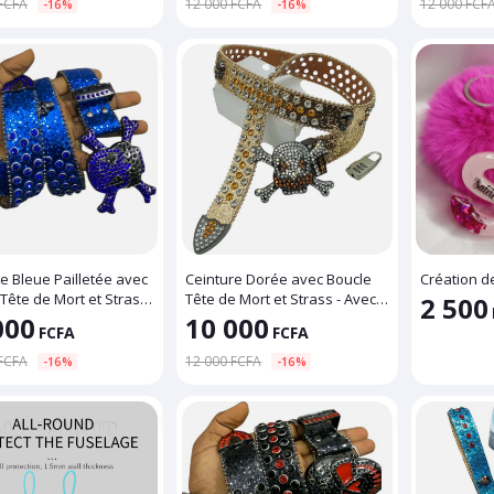
FCFA
12 000 FCFA
12 000 FCF
-16%
-16%
e Bleue Pailletée avec
Ceinture Dorée avec Boucle
Création de
Tête de Mort et Strass
Tête de Mort et Strass - Avec
2 500
Cadenas
000
10 000
FCFA
FCFA
FCFA
12 000 FCFA
-16%
-16%