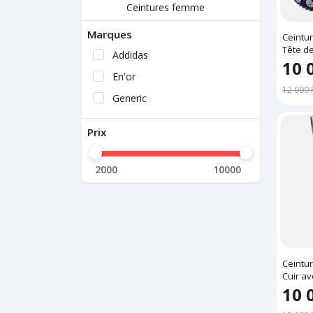
Ceintures femme
Marques
Ceintu
Tête de
Addidas
Noirs
10 
En'or
12 000 
Generic
Prix
2000
10000
Ceintu
Cuir av
Strass
10 