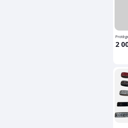
Protèg
2 0