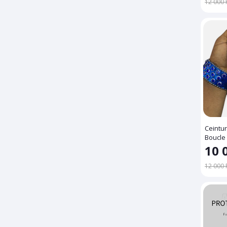
12 000 
Ceintur
Boucle 
Bleus
10 
12 000 