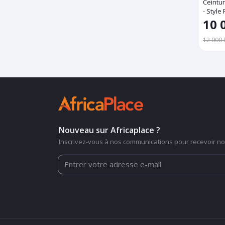
Ceintur
- Style
10 
12 000 
Nouveau sur Africaplace ?
Inscrivez-vous à nos communications pour recevoir nos