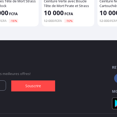
es Tête de Mort Strass
Ceinture Verte avec Boucle
Ceinture No
 Rock
Tête de Mort Pirate et Strass
Cartouchiè
Tête de Mor
000
10 000
10 00
FCFA
FCFA
FCFA
12 000 FCFA
12 000 FCF
-16%
-16%
RE
 meilleures offres!
Souscrire
MO