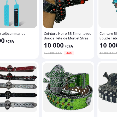
e télécommande
Ceinture Noire BB Simon avec
Ceinture B
Boucle Tête de Mort et Strass
Boucle Têt
00
FCFA
Rouges
10 000
10 00
FCFA
12 000 FCFA
12 000 FCF
-16%