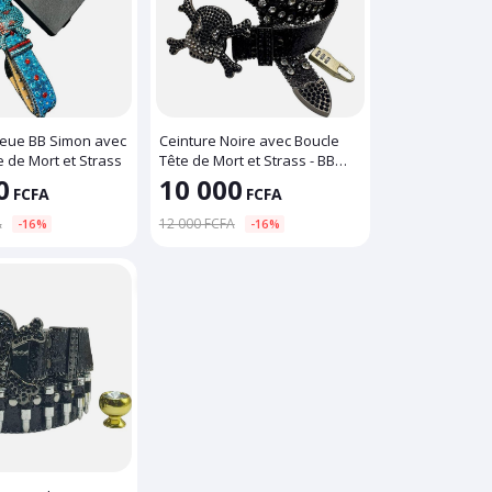
leue BB Simon avec
Ceinture Noire avec Boucle
e de Mort et Strass
Tête de Mort et Strass - BB
Simon
0
10 000
FCFA
FCFA
A
12 000 FCFA
-16%
-16%