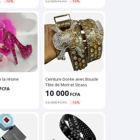
A
12 000 FCFA
-16%
-16%
 la résine
Ceinture Dorée avec Boucle
Tête de Mort et Strass
FCFA
10 000
FCFA
12 000 FCFA
-16%