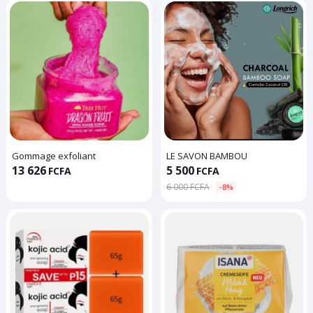
Gommage exfoliant
LE SAVON BAMBOU
13 626
5 500
FCFA
FCFA
6 000 FCFA
-8%