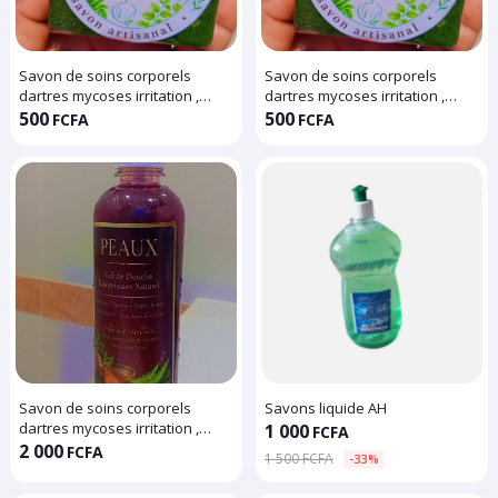
Savon de soins corporels
Savon de soins corporels
dartres mycoses irritation ,
dartres mycoses irritation ,
produits bio, savon naturel
produits bio, savon naturel
500
500
FCFA
FCFA
Savon de soins corporels
Savons liquide AH
dartres mycoses irritation ,
1 000
FCFA
produits bio, savon naturel
2 000
FCFA
1 500 FCFA
-33%