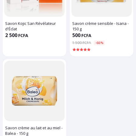
Savon Kojic San Révélateur
Savon crème sensible - Isana -
d'Éclat
150 g
2 500
500
FCFA
FCFA
1 500 FCFA
-66%
Savon crème au lait et au miel -
Balea - 150 g