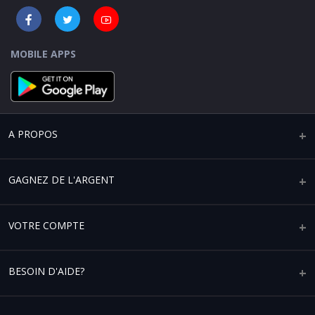
MOBILE APPS
A PROPOS
Qui sommes-nous ?
GAGNEZ DE L'ARGENT
Mentions légales
Vendre sur Africaplace
VOTRE COMPTE
Paramètres de confidentialité
Devenir un partenaire affilié
Conditions générales d'utilisation
Votre compte
BESOIN D'AIDE?
Devenez partenaire de service logistique
Vos commandes
Aide & FAQ