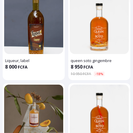
Liqueur, label
queen soto gingembre
8 000
8 950
FCFA
FCFA
10 950 FCFA
-18%