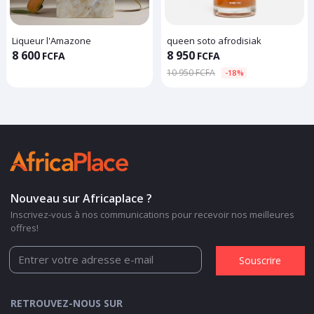
Liqueur l'Amazone
queen soto afrodisiak
8 600
8 950
FCFA
FCFA
10 950 FCFA
-18%
Nouveau sur Africaplace ?
Inscrivez-vous à nos communications pour recevoir nos meilleures
offres!
Souscrire
RETROUVEZ-NOUS SUR