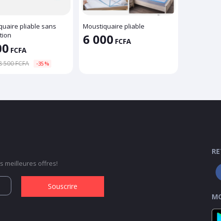
quaire pliable sans
Moustiquaire pliable
ation
6 000
FCFA
00
FCFA
 8 500 FCFA
-35%
RE
 meilleures offres!
Souscrire
MO