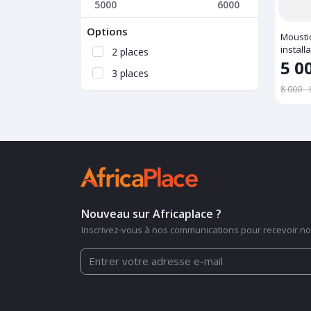
5000
6000
Options
Mousti
install
2 places
5 0
3 places
8 000 -
Nouveau sur Africaplace ?
Inscrivez-vous à nos communications pour recevoir nos