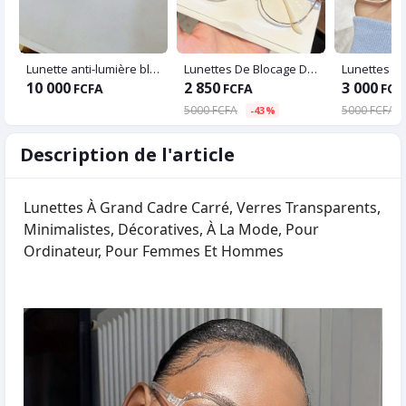
Lunette anti-lumière bleue
Lunettes De Blocage De Lumière Bleue, Lentilles Claires Classiques, Lunettes D'ordinateur Anti-fatigue Oculaire, Monture En Métal Pour Femmes, Hommes Et Étudiants
10 000
2 850
3 000
FCFA
FCFA
FCF
5000 FCFA
5000 FCFA
-43%
Description de l'article
Lunettes À Grand Cadre Carré, Verres Transparents,
Minimalistes, Décoratives, À La Mode, Pour
Ordinateur, Pour Femmes Et Hommes