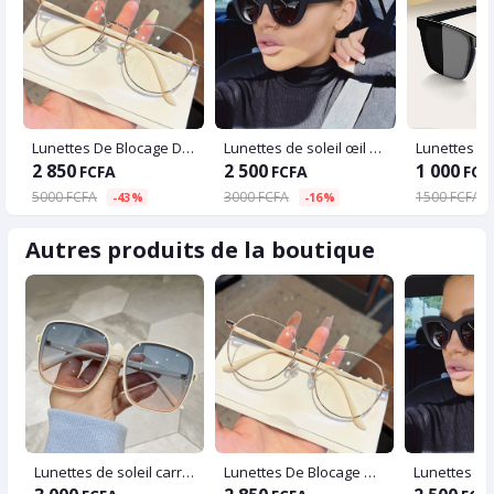
Lunettes De Blocage De Lumière Bleue, Lentilles Claires Classiques, Lunettes D'ordinateur Anti-fatigue Oculaire, Monture En Métal Pour Femmes, Hommes Et Étudiants
Lunettes de soleil œil de chat noires surdimensionnées Lunettes de soleil vintage élégantes pour femmes Lunettes de golf à la mode
2 850
2 500
1 000
FCFA
FCFA
FCF
5000 FCFA
3000 FCFA
1500 FCFA
-43%
-16%
Autres produits de la boutique
Lunettes de soleil carrées surdimensionnées pour l'extérieur, lunettes à monture transparente, UV400, lentille dégradée, lunettes de soleil de décoration, lunettes à la mode, 2023
Lunettes De Blocage De Lumière Bleue, Lentilles Claires Classiques, Lunettes D'ordinateur Anti-fatigue Oculaire, Monture En Métal Pour Femmes, Hommes Et Étudiants